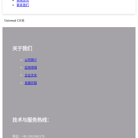
新闻资讯
联系我们
Universal ClUB
关于我们
公司简介
应用领域
企业文化
发展历程
技术与服务热线：
电话：+86 13925081178