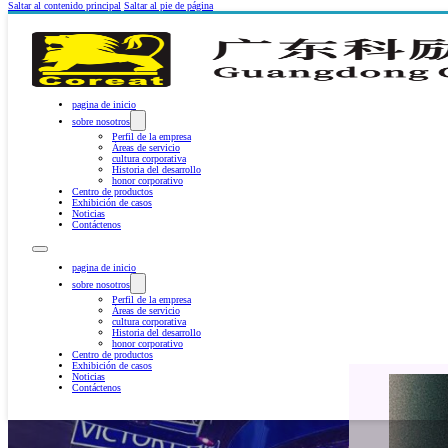
Saltar al contenido principal
Saltar al pie de página
pagina de inicio
sobre nosotros
Perfil de la empresa
Áreas de servicio
cultura corporativa
Historia del desarrollo
honor corporativo
Centro de productos
Exhibición de casos
Noticias
Contáctenos
pagina de inicio
sobre nosotros
Perfil de la empresa
Áreas de servicio
cultura corporativa
Historia del desarrollo
honor corporativo
Centro de productos
Exhibición de casos
Noticias
Contáctenos