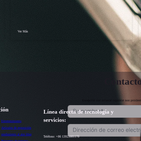
Ver Más
Contact
Excepción sint occaecat cupidatat non proident
ción
Línea directa de tecnología y
servicios:
Entretenimiento
Artículos de exposición
rendimiento al aire libre
Teléfono: +86 13925081178
Proyectos de turismo