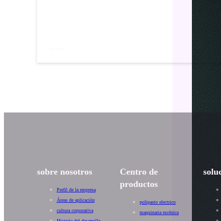
Ver Más
sobre nosotros
Centro de
solu
productos
Perfil de la empresa
Áreas de aplicación
polipasto electrico
cultura corporativa
maquinaria escénica
Historia del desarrollo