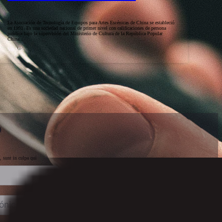
La Asociación de Tecnología de Equipos para Artes Escénicas de China se estableció
en 1991. Es una sociedad nacional de primer nivel con calificaciones de persona
jurídica bajo la supervisión del Ministerio de Cultura de la República Popular
China...
Ver Más
o
, sunt in culpa qui