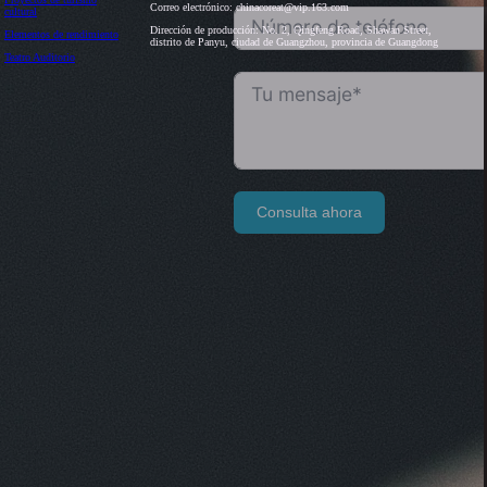
Correo electrónico: chinacoreat@vip.163.com
cultural
Dirección de producción: No. 2, Qingfeng Road, Shawan Street,
Elementos de rendimiento
distrito de Panyu, ciudad de Guangzhou, provincia de Guangdong
Teatro Auditorio
Consulta ahora