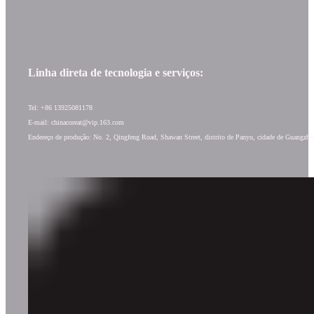
Linha direta de tecnologia e serviços:
Tel: +86 13925081178
E-mail: chinacoreat@vip.163.com
Endereço de produção: No. 2, Qingfeng Road, Shawan Street, distrito de Panyu, cidade de Guangzh