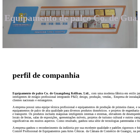
Equipamento de palco Co. de Guan
perfil de companhia
Equipamento de palco Co. de Guangdong Kelibao, Ltd.
, com uma moderna fábrica em estilo ja
inteligentes de estágio profissional integrando P&D, design, produção, vendas,. Empresa de instalação
clientes nacionais e estrangeiros.
A empresa possui uma equipe técnica profissional e equipamentos de produção de primeira classe, e 
equipamentos de palco de alta qualidade para diversos produtos domésticos. e projetos de engenharia
e transporte. Os produtos incluem máquinas inteligentes internas e externas, elevadores de desempenh
locais de festas, salas de exposições, apresentações móveis, projetos de turismo cultural e outros camp
significativas em muitos aspectos. Como resultado, ganhou uma série de tecnologias patenteadas e for
A empresa ganhou o reconhecimento da indústria por sua excelente qualidade e padrões rigorosos e fo
Comitê Profissional de Equipamentos para Artes Cênicas. da Câmara de Comércio de Guangxi, na proví