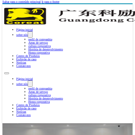
Saltar para o conteúdo principal
Ir para o footer
Página inicial
sobre nós
perfil de companhia
Áreas de serviço
cultura corporativa
História de desenvolvimento
Honra corporativa
Centro de Produtos
Exibição de caso
Notícias
Contate-nos
Página inicial
sobre nós
perfil de companhia
Áreas de serviço
cultura corporativa
História de desenvolvimento
Honra corporativa
Centro de Produtos
Exibição de caso
Notícias
Contate-nos