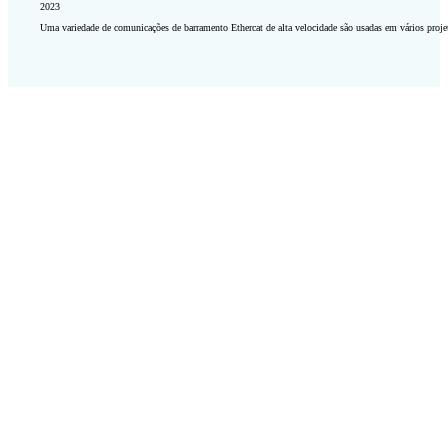
2023
Uma variedade de comunicações de barramento Ethercat de alta velocidade são usadas em vários proj