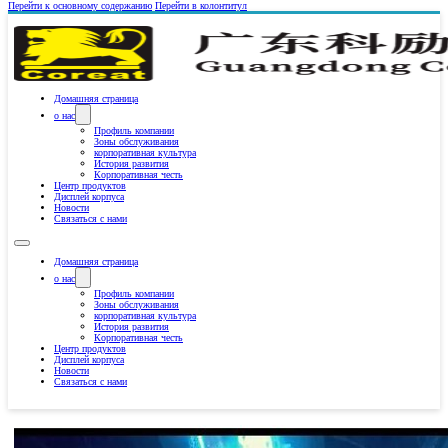
Перейти к основному содержанию
Перейти в колонтитул
Домашняя страница
о нас
Профиль компании
Зоны обслуживания
корпоративная культура
История развития
Корпоративная честь
Центр продуктов
Дисплей корпуса
Новости
Связаться с нами
Домашняя страница
о нас
Профиль компании
Зоны обслуживания
корпоративная культура
История развития
Корпоративная честь
Центр продуктов
Дисплей корпуса
Новости
Связаться с нами