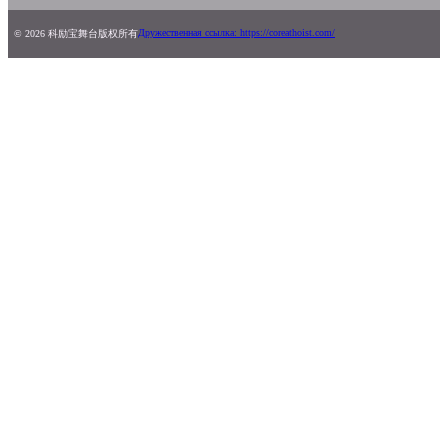
Дружественная ссылка: https://coreathoist.com/
© 2026 科励宝舞台版权所有