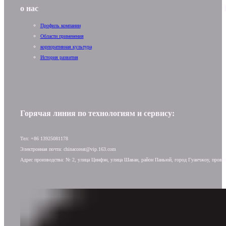
о нас
Профиль компании
Области применения
корпоративная культура
История развития
Горячая линия по технологиям и сервису:
Тел: +86 13925081178
Электронная почта: chinacoreat@vip.163.com
Адрес производства: № 2, улица Цинфэн, улица Шаван, район Паньюй, город Гуанчжоу, прови