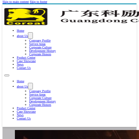
Skip to main content
Skip to footer
Home
about Us
Company Profile
Service Areas
Corporate Culture
Development History
Corporate Honors
Product Center
Case Showcase
News
Contact Us
Home
about Us
Company Profile
Service Areas
Corporate Culture
Development History
Corporate Honors
Product Center
Case Showcase
News
Contact Us