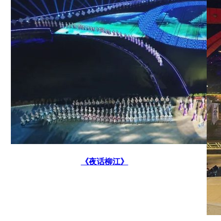
《夜话柳江》