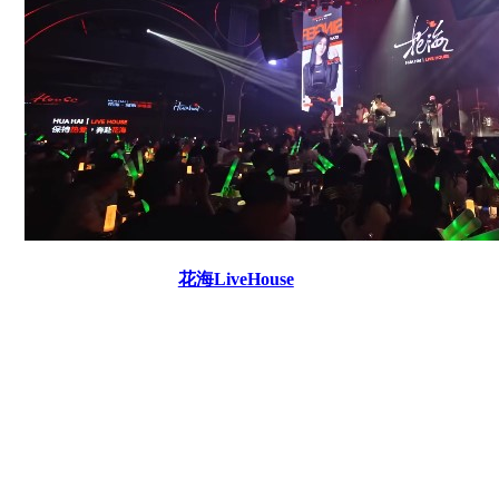
花海LiveHouse